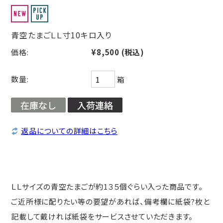
お問合せ
青空たまごＬＬ寸10キロ入り
カート
価格:
¥8,500
(税込)
ログイン、マイページ
数量:
箱
返品についての詳細はこちら
ＬＬサイズの青空たまごが約1３５個ぐらい入った商品です。
ご近所様に配りたい等の要望があれば、備考欄に紙袋?枚と
記載して戴ければ紙袋をサービスさせていただきます。