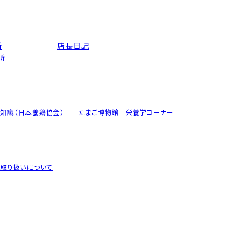
お問合せ
カート
所
店長日記
所
ログイン、マイページ
知識（日本養鶏協会）
たまご博物館 栄養学コーナー
取り扱いについて